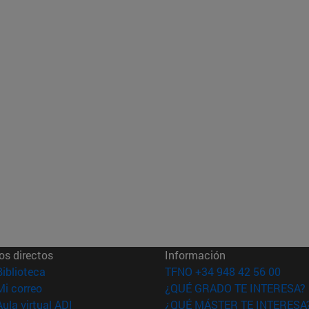
os directos
Información
(abre en nueva ventana)
Biblioteca
TFNO +34 948 42 56 00
(abre en nueva ventana)
Mi correo
¿QUÉ GRADO TE INTERESA?
(abre en nueva ventana)
Aula virtual ADI
¿QUÉ MÁSTER TE INTERESA