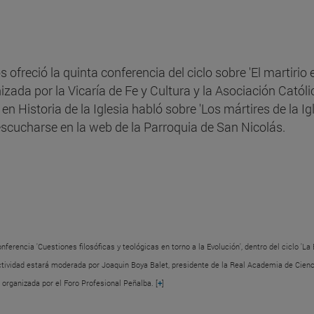
freció la quinta conferencia del ciclo sobre 'El martirio 
anizada por la Vicaría de Fe y Cultura y la Asociación Católi
n Historia de la Iglesia habló sobre 'Los mártires de la Ig
 escucharse en la web de la Parroquia de San Nicolás.
nferencia 'Cuestiones filosóficas y teológicas en torno a la Evolución', dentro del ciclo 'La
La actividad estará moderada por Joaquin Boya Balet, presidente de la Real Academia de Cien
organizada por el Foro Profesional Peñalba. [
+
]