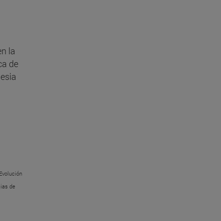
en la
ca de
lesia
 Evolución
cias de