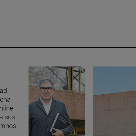
dad
rcha
nline
ra sus
umnos