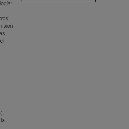
logía;
tros
misión
eas
el
),
 la