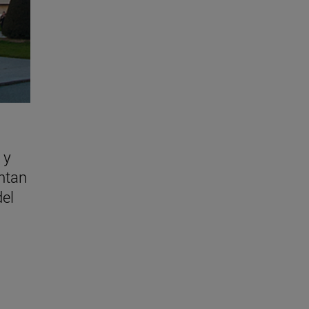
 y
ntan
del