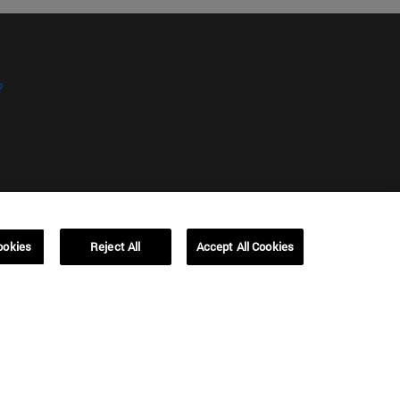
?
kies
Campus Barcelona (IESE)
ookies
Reject All
Accept All Cookies
, 3
Av. Pearson, 21 08034 Barcelona
España
T.
+34 93 253 42 00
Campus Sao Paulo (IESE)
5
Rua Martiniano de Carvalho, 573