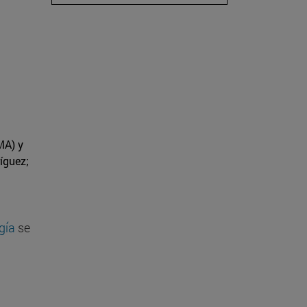
MA) y
íguez;
gía
se