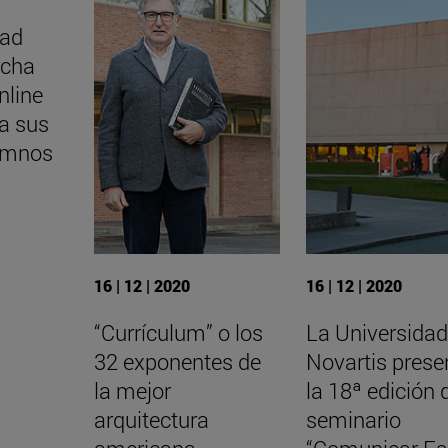
dad
rcha
nline
ra sus
umnos
16 | 12 | 2020
16 | 12 | 2020
“Currículum” o los
La Universidad
32 exponentes de
Novartis prese
la mejor
la 18ª edición 
arquitectura
seminario