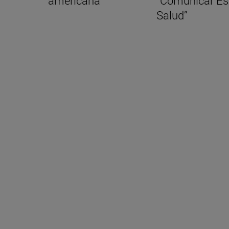
americana
“Comunicar Es
Salud”