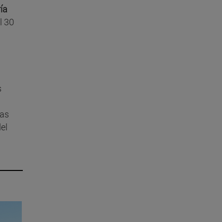
ía
l 30
s
las
el