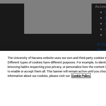
Acces
© Uni
Nava
The University of Navarra website uses our own and third-party cookies 
Different types of cookies have different purposes. For example, to identi
Campus Pamplona
Campus 
browsing habits respecting your privacy, or personalize how the content 
Campus Universitario 31009 Pamplona
Pº de M
to enable or accept them all. This banner will remain active until you ch
information about our cookies, please visit our
Cookie Policy.
España
Donosti
T.
+34 948 42 56 00
info@unav.es
T.
+34 9
Campus Madrid (IESE)
Campus 
Camino del Cerro Águila 3 28023
165 W 5