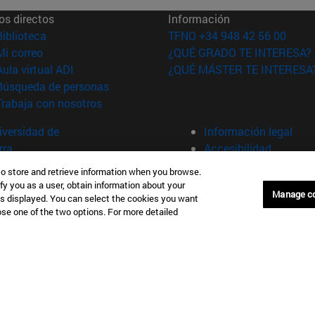
os directos
Información
(abre en nueva ventana)
Biblioteca
TFNO +34 948 42 56 00
(abre en nueva ventana)
Mi correo
¿QUÉ GRADO TE INTERESA?
(abre en nueva ventana)
Aula virtual ADI
¿QUÉ MÁSTER TE INTERESA
(abre en nueva ventana)
Búsqueda de personas
(abre en nueva ventana)
Trabaja con nosotros
versidad de
Información legal
rra
Accesibilidad
Configuración de coo
to store and retrieve information when you browse.
fy you as a user, obtain information about your
Donostia-San Sebastián
Campus Madrid
Manage c
is displayed. You can select the cookies you want
anuel Lardizabal 13 20018
Calle Marquesado de Sta. Marta
oose one of the two options. For more detailed
a-San Sebastián España
28027 Madrid España
43 21 98 77
T.
+34 914 51 43 41
Nueva York (IESE)
Campus Munich (IESE)
7th St 10019-2201 Nueva York
Maria-Theresia-Straße 15 8167