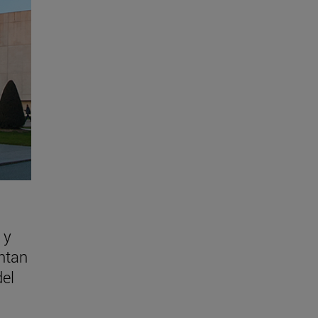
 y
ntan
del