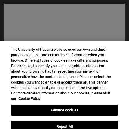
The University of Navarra website uses our own and third-
party cookies to store and retrieve information when you
browse. Different types of cookies have different purposes.
Accesos directos
For example, to identify you as a user, obtain information
about your browsing habits respecting your privacy, or
(abre en nueva ventana)
Biblioteca
personalize how the content is displayed. You can select the
(abre en nueva ventana)
Mi correo
cookies you want to enable or accept them all. This banner
(abre en nueva ventana)
Aula virtual ADI
will remain active until you choose one of the two options.
(abre en nueva ventana)
Búsqueda de personas
For more detailed information about our cookies, please visit
our
Cookie Policy.
(abre en nueva ventana)
Trabaja con nosotros
Manage cookies
Información
TFNO +34 948 42 56 00
¿QUÉ GRADO TE INTERESA?
Reject All