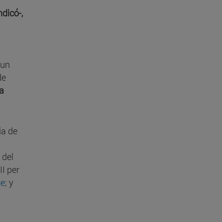
ndicó-,
 un
de
da
ia de
 del
II per
ce
; y