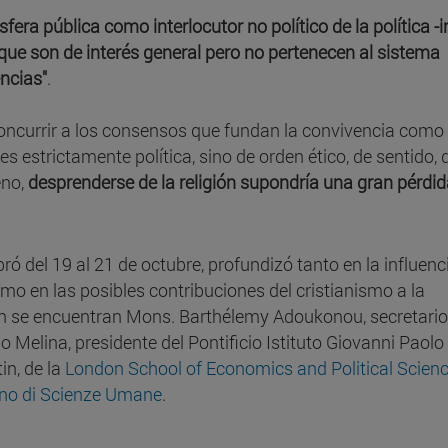
sfera pública como interlocutor no político de la política -i
que son de interés general pero no pertenecen al sistema
encias"
.
 concurrir a los consensos que fundan la convivencia como
es estrictamente política, sino de orden ético, de sentido, 
eno,
desprenderse de la religión supondría una gran pérdi
ró del 19 al 21 de octubre, profundizó tanto en la influenc
 como en las posibles contribuciones del cristianismo a la
on se encuentran Mons. Barthélemy Adoukonou, secretario
io Melina, presidente del Pontificio Istituto Giovanni Paolo 
in, de la
London School of Economics and Political Scien
iano di Scienze Umane
.