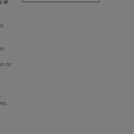
: el
co
Son
no no
s
es,