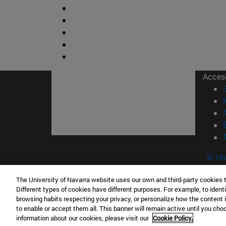
Acces
© Uni
Nava
The University of Navarra website uses our own and third-party cookies 
Different types of cookies have different purposes. For example, to identi
browsing habits respecting your privacy, or personalize how the content 
Campus Pamplona
Campus 
to enable or accept them all. This banner will remain active until you ch
Campus Universitario 31009 Pamplona
Pº de M
information about our cookies, please visit our
Cookie Policy.
España
Donosti