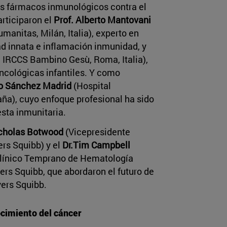
os fármacos inmunológicos contra el
articiparon el
Prof. Alberto Mantovani
Humanitas, Milán, Italia), experto en
 innata e inflamación inmunidad, y
l IRCCS Bambino Gesù, Roma, Italia),
ncológicas infantiles. Y como
co Sánchez Madrid
(Hospital
aña), cuyo enfoque profesional ha sido
esta inmunitaria.
icholas Botwood
(Vicepresidente
rs Squibb) y el
Dr.Tim Campbell
 Clínico Temprano de Hematología
ers Squibb, que abordaron el futuro de
yers Squibb.
ocimiento del cáncer