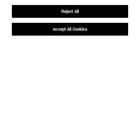
Reject All
Accept All Cookies
Accesos directos
(abre en nueva ventana)
Biblioteca
(abre en nueva ventana)
Mi correo
(abre en nueva ventana)
Aula virtual ADI
(abre en nueva ventana)
Búsqueda de personas
(abre en nueva ventana)
Trabaja con nosotros
Información
TFNO +34 948 42 56 00
¿QUÉ GRADO TE INTERESA?
¿QUÉ MÁSTER TE INTERESA?
© Universidad de Navarra
Información legal