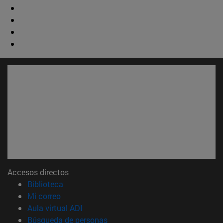
Accesos directos
(abre en nueva ventana)
Biblioteca
(abre en nueva ventana)
Mi correo
(abre en nueva ventana)
Aula virtual ADI
(abre en nueva ventana)
Búsqueda de personas