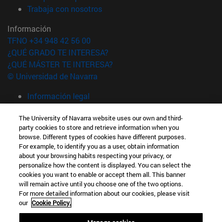
(abre en nueva ventana)
Trabaja con nosotros
Información
TFNO +34 948 42 56 00
¿QUÉ GRADO TE INTERESA?
¿QUÉ MÁSTER TE INTERESA?
© Universidad de Navarra
Información legal
Accesibilidad
The University of Navarra website uses our own and third-
Configuración de cookies
party cookies to store and retrieve information when you
browse. Different types of cookies have different purposes.
Localizador de campus
For example, to identify you as a user, obtain information
about your browsing habits respecting your privacy, or
personalize how the content is displayed. You can select the
cookies you want to enable or accept them all. This banner
will remain active until you choose one of the two options.
For more detailed information about our cookies, please visit
our
Cookie Policy.