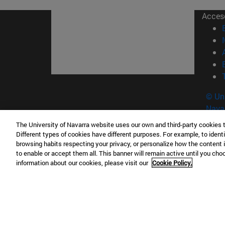
Acces
© Uni
Nava
The University of Navarra website uses our own and third-party cookies 
Different types of cookies have different purposes. For example, to identi
Campus Pamplona
Campus 
browsing habits respecting your privacy, or personalize how the content 
Campus Universitario 31009 Pamplona
Pº de M
to enable or accept them all. This banner will remain active until you ch
information about our cookies, please visit our
Cookie Policy.
España
Donosti
T.
+34 948 42 56 00
info@unav.es
T.
+34 9
Campus Madrid (IESE)
Campus 
Camino del Cerro Águila 3 28023
165 W 5