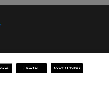
?
kies
Campus Barcelona (IESE)
ookies
Reject All
Accept All Cookies
, 3
Av. Pearson, 21 08034 Barcelona
España
T.
+34 93 253 42 00
Campus Sao Paulo (IESE)
5
Rua Martiniano de Carvalho, 573