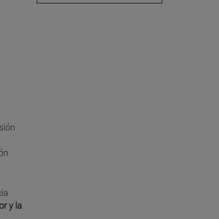
sión
ión
cia
r y la