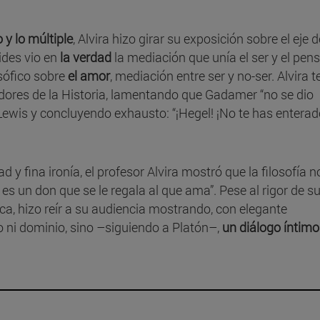
 y lo múltiple
, Alvira hizo girar su exposición sobre el eje d
ides vio en
la verdad
la mediación que unía el ser y el pens
osófico sobre
el amor
, mediación entre ser y no-ser. Alvira te
dores de la Historia, lamentando que Gadamer “no se dio
 Lewis y concluyendo exhausto: “¡Hegel! ¡No te has enterad
y fina ironía, el profesor Alvira mostró que la filosofía n
es un don que se le regala al que ama”. Pese al rigor de s
ca, hizo reír a su audiencia mostrando, con elegante
dio ni dominio, sino –siguiendo a Platón–,
un diálogo íntimo