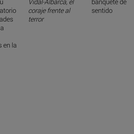
su
Vidal-Albarca, el
banquete de
atorio
coraje frente al
sentido
ades
terror
la
 en la