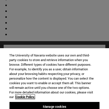
The University of Navarra website uses our own and third-
party cookies to store and retrieve information when you
browse. Different types of cookies have different purposes.
For example, to identify you as a user, obtain information
about your browsing habits respecting your privacy, or
personalize how the content is displayed. You can select the
cookies you want to enable or accept them all. This banner
will remain active until you choose one of the two options.
For more detailed information about our cookies, please visit
Accesos directos
our
Cookie Policy.
(abre en nueva ventana)
Biblioteca
Manage cookies
(abre en nueva ventana)
Mi correo