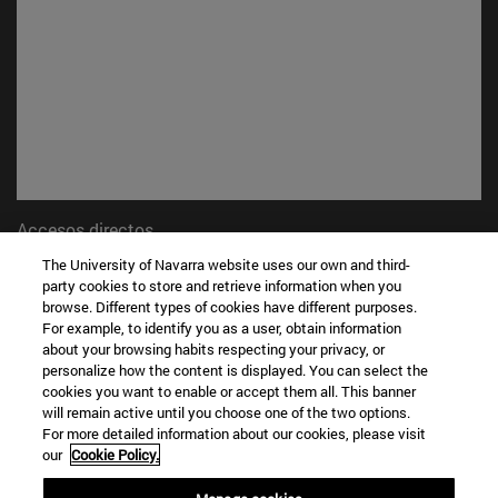
Accesos directos
(abre en nueva ventana)
Biblioteca
The University of Navarra website uses our own and third-
(abre en nueva ventana)
Mi correo
party cookies to store and retrieve information when you
(abre en nueva ventana)
browse. Different types of cookies have different purposes.
Aula virtual ADI
For example, to identify you as a user, obtain information
(abre en nueva ventana)
Búsqueda de personas
about your browsing habits respecting your privacy, or
(abre en nueva ventana)
Trabaja con nosotros
personalize how the content is displayed. You can select the
cookies you want to enable or accept them all. This banner
Información
will remain active until you choose one of the two options.
TFNO +34 948 42 56 00
For more detailed information about our cookies, please visit
our
Cookie Policy.
¿QUÉ GRADO TE INTERESA?
¿QUÉ MÁSTER TE INTERESA?