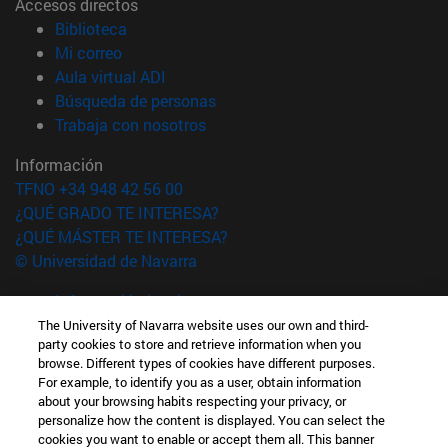
Accesos directos
(abre en nueva ventana)
Biblioteca
(abre en nueva ventana)
Mi correo
(abre en nueva ventana)
Aula virtual ADI
(abre en nueva ventana)
Búsqueda de personas
(abre en nueva ventana)
Trabaja con nosotros
Información
TFNO +34 948 42 56 00
¿QUÉ GRADO TE INTERESA?
¿QUÉ MÁSTER TE INTERESA?
© Universidad de Navarra
Información legal
Accesibilidad
The University of Navarra website uses our own and third-
party cookies to store and retrieve information when you
Configuración de cookies
browse. Different types of cookies have different purposes.
For example, to identify you as a user, obtain information
Localizador de campus
about your browsing habits respecting your privacy, or
personalize how the content is displayed. You can select the
cookies you want to enable or accept them all. This banner