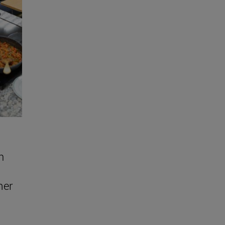
h
mer