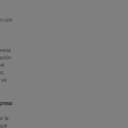
an con
presa
gación
el
o,
e va
mpresa
:
r la
 que