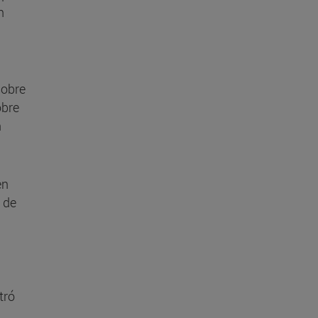
n
sobre
obre
n
en
 de
tró