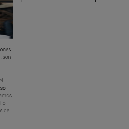
iones
, son
el
aso
ábamos
llo
s de