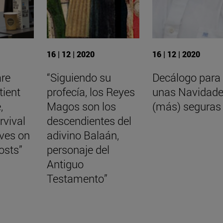
16 | 12 | 2020
16 | 12 | 2020
are
“Siguiendo su
Decálogo para
tient
profecía, los Reyes
unas Navidad
,
Magos son los
(más) seguras
rvival
descendientes del
aves on
adivino Balaán,
osts”
personaje del
Antiguo
Testamento”