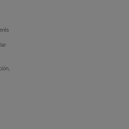
terés
lar
ción,