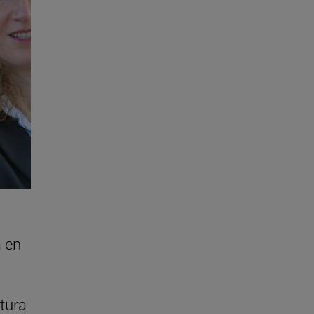
a en
tura