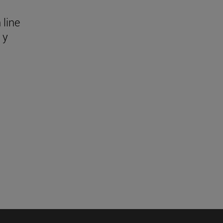
 line
 y