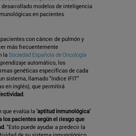
 desarrollado modelos de inteligencia
 inmunológicas en pacientes
0 pacientes con cáncer de pulmón y
áncer más frecuentemente
n la
Sociedad Española de Oncología
prendizaje automático, los
firmas genéticas específicas de cada
un sistema, llamado "índice IFIT"
as en inglés), que permitirá
fectividad
.
n que evalúa la
'aptitud inmunológica'
a los pacientes según el riesgo que
ad
. "Esto puede ayudar a predecir la
actividad de su sistema inmunológico