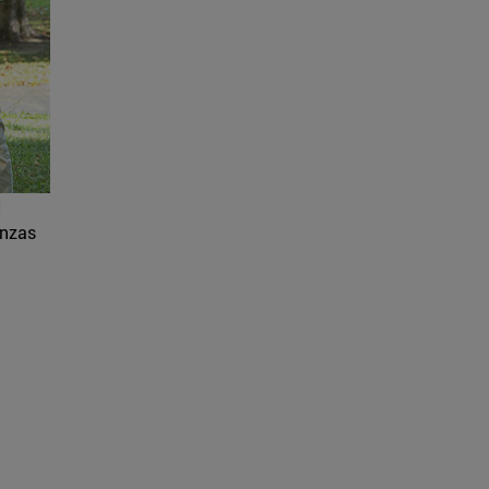
I
anzas