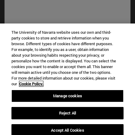
The University of Navarra website uses our own and third-
party cookies to store and retrieve information when you
browse. Different types of cookies have different purposes.
Accesos directos
For example, to identify you as a user, obtain information
(abre en nueva ventana)
Biblioteca
about your browsing habits respecting your privacy, or
(abre en nueva ventana)
Mi correo
personalize how the content is displayed. You can select the
(abre en nueva ventana)
Aula virtual ADI
cookies you want to enable or accept them all. This banner
will remain active until you choose one of the two options.
(abre en nueva ventana)
Búsqueda de personas
For more detailed information about our cookies, please visit
(abre en nueva ventana)
Trabaja con nosotros
our
Cookie Policy.
Información
Manage cookies
TFNO +34 948 42 56 00
¿QUÉ GRADO TE INTERESA?
Reject All
¿QUÉ MÁSTER TE INTERESA?
© Universidad de Navarra
Accept All Cookies
Información legal