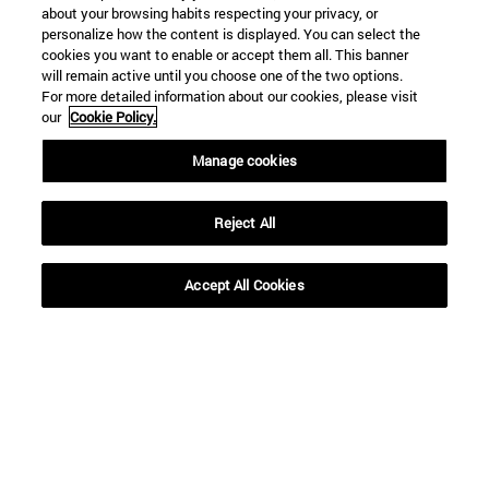
about your browsing habits respecting your privacy, or
personalize how the content is displayed. You can select the
cookies you want to enable or accept them all. This banner
will remain active until you choose one of the two options.
For more detailed information about our cookies, please visit
our
Cookie Policy.
Manage cookies
Reject All
Accept All Cookies
Accesos directos
(abre en nueva ventana)
Biblioteca
(abre en nueva ventana)
Mi correo
(abre en nueva ventana)
Aula virtual ADI
(abre en nueva ventana)
Búsqueda de personas