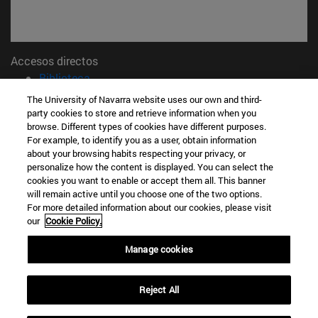
Accesos directos
(abre en nueva ventana)
Biblioteca
(abre en nueva ventana)
Mi correo
The University of Navarra website uses our own and third-
(abre en nueva ventana)
Aula virtual ADI
party cookies to store and retrieve information when you
browse. Different types of cookies have different purposes.
(abre en nueva ventana)
Búsqueda de personas
For example, to identify you as a user, obtain information
(abre en nueva ventana)
Trabaja con nosotros
about your browsing habits respecting your privacy, or
personalize how the content is displayed. You can select the
Información
cookies you want to enable or accept them all. This banner
TFNO +34 948 42 56 00
will remain active until you choose one of the two options.
For more detailed information about our cookies, please visit
¿QUÉ GRADO TE INTERESA?
our
Cookie Policy.
¿QUÉ MÁSTER TE INTERESA?
© Universidad de Navarra
Manage cookies
Información legal
Accesibilidad
Reject All
Configuración de cookies