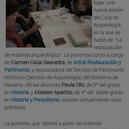
lugar una
nueva sesión
del Club de
Arqueología,
en la que se
habló de "La
restauración
de material arqueológico". La ponencia corrió a cargo
de
Carmen Usúa Saavedra
, de
ArtUs Restauración y
Patrimonio,
y restauradora del Servicio de Patrimonio
Histórico (Sección de Arqueología) del Gobierno de
Navarra. Allí las alumnas
Paula Ollo
, de 3º del grado
en
Historia
, y
Maialen Aparicio
, de 4º del doble grado
en
Historia y Periodismo
, realizan actualmente unas
prácticas.
La ponente, que disertó a partir de material