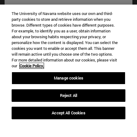
The University of Navarra website uses our own and third-
party cookies to store and retrieve information when you
Accesos directos
browse. Different types of cookies have different purposes.
(abre en nueva ventana)
Biblioteca
For example, to identify you as a user, obtain information
(abre en nueva ventana)
Mi correo
about your browsing habits respecting your privacy, or
personalize how the content is displayed. You can select the
(abre en nueva ventana)
Aula virtual ADI
cookies you want to enable or accept them all. This banner
(abre en nueva ventana)
Búsqueda de personas
will remain active until you choose one of the two options.
(abre en nueva ventana)
Trabaja con nosotros
For more detailed information about our cookies, please visit
our
Cookie Policy.
Información
TFNO +34 948 42 56 00
Manage cookies
¿QUÉ GRADO TE INTERESA?
¿QUÉ MÁSTER TE INTERESA?
Reject All
© Universidad de Navarra
Información legal
Accept All Cookies
Accesibilidad
Configuración de cookies