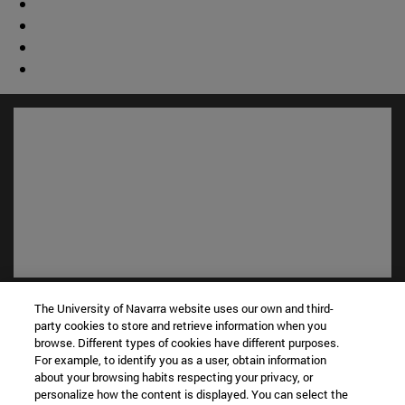
Accesos directos
The University of Navarra website uses our own and third-
(abre en nueva ventana)
Biblioteca
party cookies to store and retrieve information when you
(abre en nueva ventana)
browse. Different types of cookies have different purposes.
Mi correo
For example, to identify you as a user, obtain information
(abre en nueva ventana)
Aula virtual ADI
about your browsing habits respecting your privacy, or
(abre en nueva ventana)
Búsqueda de personas
personalize how the content is displayed. You can select the