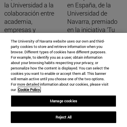
la Universidad a la
en España, de la
colaboración entre
Universidad de
academia,
Navarra, premiado
empresas y
en la iniciativa ‘Tu
reguladores para
dinero con corazón’
The University of Navarra website uses our own and third-
afrontar el reto de la
de Ibercaja
party cookies to store and retrieve information when you
browse. Different types of cookies have different purposes.
transición
For example, to identify you as a user, obtain information
energética
about your browsing habits respecting your privacy, or
personalize how the content is displayed. You can select the
cookies you want to enable or accept them all. This banner
will remain active until you choose one of the two options.
For more detailed information about our cookies, please visit
our
Cookie Policy.
BUSCADOR NOTICIAS
Manage cookies
Reject All