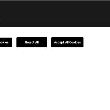
?
ookies
Reject All
Accept All Cookies
kies
Campus Barcelona (IESE)
, 3
Av. Pearson, 21 08034 Barcelona
España
T.
+34 93 253 42 00
Campus Sao Paulo (IESE)
5
Rua Martiniano de Carvalho, 573
01321001 Bela Vista Brasil