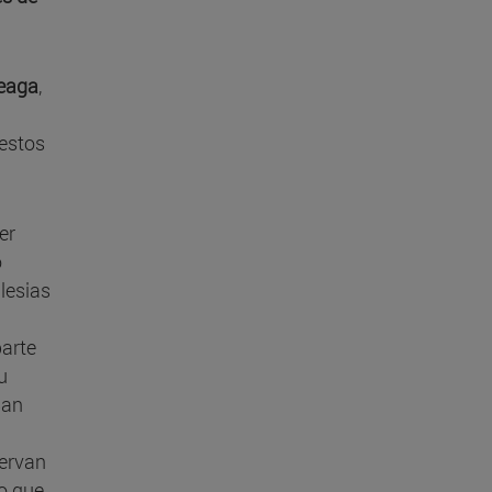
eaga
,
estos
er
o
glesias
parte
u
San
servan
o que