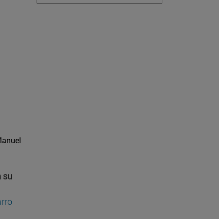
Manuel
n su
arro