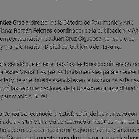
ndez Gracia
, director de la Cátedra de Patrimonio y Arte
Viana;
Román Felones
, coordinador de la publicación; y
An
, en representación de
Juan Cruz Cigudosa
, consejero del
y Transformación Digital del Gobierno de Navarra.
a señaló que en este libro, “los lectores podrán encontrar
 atesora Viana. Hay piezas fundamentales para entender 
al y de arte mueble esenciales en la historia del arte nav
cordó las recomendaciones de la Unesco en aras a difundir
 patrimonio cultural.
a González, reconoció la satisfacción de los vianeses con 
llamada a visitar Viana y a conocernos a nosotros mismos. 
 ha dado a conocer nuestro arte, que no siempre sabemos
lo”.
“Conociendo nuestro pasado podremos poner las base