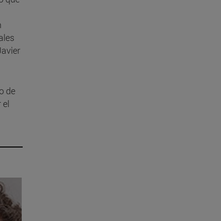
n
ales
Javier
no de
 el