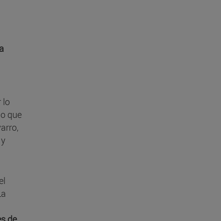
a
 lo
lo que
arro,
 y
el
La
s de