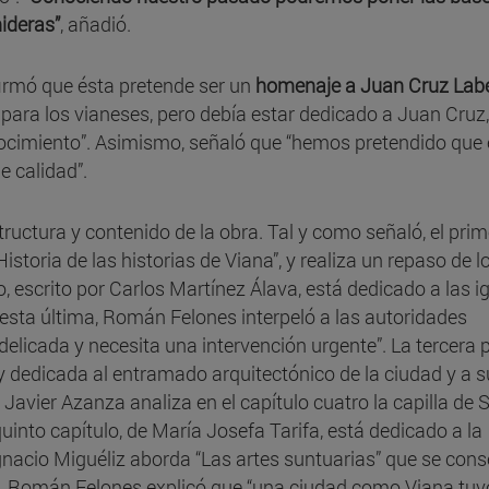
nideras”
, añadió.
irmó que ésta pretende ser un
homenaje a Juan Cruz Lab
o para los vianeses, pero debía estar dedicado a Juan Cruz,
ocimiento”. Asimismo, señaló que “hemos pretendido que 
de calidad”.
structura y contenido de la obra. Tal y como señaló, el prim
“Historia de las historias de Viana”, y realiza un repaso de l
o, escrito por Carlos Martínez Álava, está dedicado a las i
 esta última, Román Felones interpeló a las autoridades
 delicada y necesita una intervención urgente”. La tercera 
y dedicada al entramado arquitectónico de la ciudad y a s
Javier Azanza analiza en el capítulo cuatro la capilla de 
uinto capítulo, de María Josefa Tarifa, está dedicado a la
gnacio Miguéliz aborda “Las artes suntuarias” que se con
do, Román Felones explicó que “una ciudad como Viana tuv