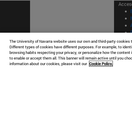
Acces
The University of Navarra website uses our own and third-party cookies 
Different types of cookies have different purposes. For example, to identi
© Uni
browsing habits respecting your privacy, or personalize how the content 
Nava
to enable or accept them all. This banner will remain active until you ch
information about our cookies, please visit our
Cookie Policy.
Campus Pamplona
Campus 
Campus Universitario 31009 Pamplona
Pº de M
España
Donosti
T.
+34 948 42 56 00
info@unav.es
T.
+34 9
Campus Madrid (IESE)
Campus 
Camino del Cerro Águila 3 28023
165 W 5
Madrid España
EE.UU