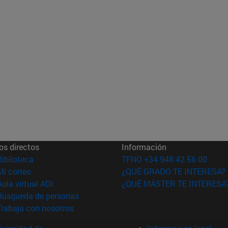
os directos
Información
(abre en nueva ventana)
Biblioteca
TFNO +34 948 42 56 00
(abre en nueva ventana)
Mi correo
¿QUÉ GRADO TE INTERESA?
(abre en nueva ventana)
Aula virtual ADI
¿QUÉ MÁSTER TE INTERESA
(abre en nueva ventana)
Búsqueda de personas
(abre en nueva ventana)
Trabaja con nosotros