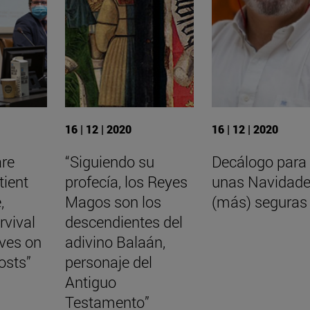
16 | 12 | 2020
16 | 12 | 2020
are
“Siguiendo su
Decálogo para
tient
profecía, los Reyes
unas Navidad
,
Magos son los
(más) seguras
rvival
descendientes del
aves on
adivino Balaán,
osts”
personaje del
Antiguo
Testamento”