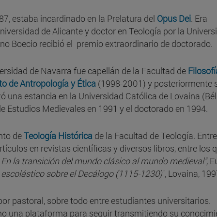
7, estaba incardinado en la Prelatura del
Opus Dei
. Era
Universidad de Alicante y doctor en Teología por la Univers
ano Boecio recibió el premio extraordinario de doctorado.
versidad de Navarra fue capellán de la Facultad de
Filosofí
uto de Antropología y Ética
(1998-2001) y posteriormente 
zó una estancia en la Universidad Católica de Lovaina (Bél
de Estudios Medievales en 1991 y el doctorado en 1994.
ento de
Teología Histórica
de la Facultad de Teología. Entr
ulos en revistas científicas y diversos libros, entre los 
 En la transición del mundo clásico al mundo medieval",
E
 escolástico sobre el Decálogo (1115-1230)
", Lovaina, 199
r pastoral, sobre todo entre estudiantes universitarios.
o una plataforma para seguir transmitiendo su conocimi