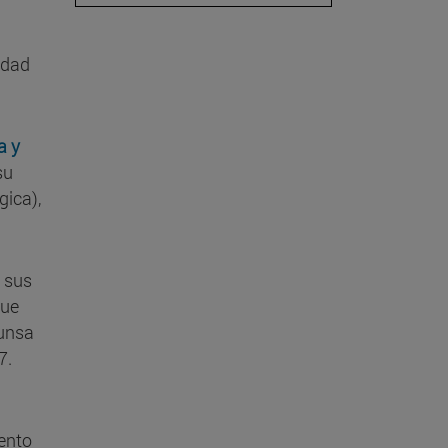
idad
a y
su
gica),
e sus
que
unsa
7.
ento