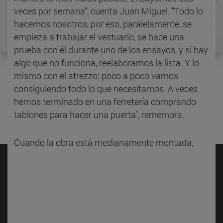
veces por semana”, cuenta Juan Miguel. "Todo lo
hacemos nosotros, por eso, paralelamente, se
empieza a trabajar el vestuario, se hace una
prueba con él durante uno de los ensayos, y si hay
algo que no funciona, reelaboramos la lista. Y lo
mismo con el atrezzo: poco a poco vamos
consiguiendo todo lo que necesitamos. A veces
hemos terminado en una ferretería comprando
tablones para hacer una puerta”, rememora.
Cuando la obra está medianamente montada,
llega el momento de pulir los detalles, de repasar
casa elemento, hasta que se estrena. "Muchas
veces tenemos no tenemos una segunda
representación, así que el día de la función hay
que darlo todo".