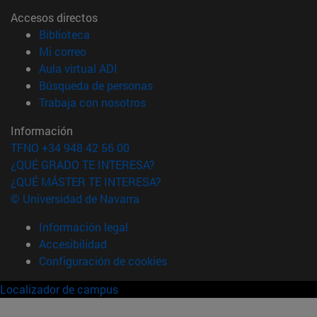
Accesos directos
(abre en nueva ventana)
Biblioteca
(abre en nueva ventana)
Mi correo
(abre en nueva ventana)
Aula virtual ADI
(abre en nueva ventana)
Búsqueda de personas
(abre en nueva ventana)
Trabaja con nosotros
Información
TFNO +34 948 42 56 00
¿QUÉ GRADO TE INTERESA?
¿QUÉ MÁSTER TE INTERESA?
© Universidad de Navarra
Información legal
Accesibilidad
Configuración de cookies
Localizador de campus