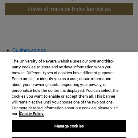
Volver al mapa de todas las visitas
Quiénes somos
Agenda y actividades
The University of Navarra website uses our own and third-
Aula abierta
party cookies to store and retrieve information when you
browse. Different types of cookies have different purposes.
Cátedra de Patrimonio y Arte Navarro
For example, to identify you as a user, obtain information
about your browsing habits respecting your privacy, or
personalize how the content is displayed. You can select the
cookies you want to enable or accept them all. This banner
Facultad de Filosofía y Letras
will remain active until you choose one of the two options.
For more detailed information about our cookies, please visit
Campus Universitario s/n
our
Cookie Policy.
Pamplona
31009
Navarra
Manage cookies
España