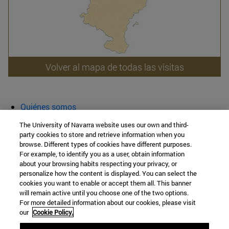
Volver al mapa de todas las visitas
Quiénes somos
Agenda y actividades
The University of Navarra website uses our own and third-
Aula abierta
party cookies to store and retrieve information when you
browse. Different types of cookies have different purposes.
Cátedra de Patrimonio y Arte Navarro
For example, to identify you as a user, obtain information
about your browsing habits respecting your privacy, or
personalize how the content is displayed. You can select the
cookies you want to enable or accept them all. This banner
Facultad de Filosofía y Letras
will remain active until you choose one of the two options.
For more detailed information about our cookies, please visit
Campus Universitario s/n
our
Cookie Policy.