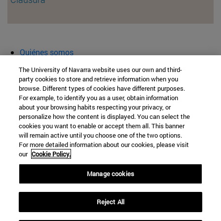
Quiénes somos
Agenda y actividades
The University of Navarra website uses our own and third-
Aula abierta
party cookies to store and retrieve information when you
browse. Different types of cookies have different purposes.
Cátedra de Patrimonio y Arte Navarro
For example, to identify you as a user, obtain information
about your browsing habits respecting your privacy, or
personalize how the content is displayed. You can select the
cookies you want to enable or accept them all. This banner
Facultad de Filosofía y Letras
will remain active until you choose one of the two options.
For more detailed information about our cookies, please visit
Campus Universitario s/n
our
Cookie Policy.
Pamplona
31009
Navarra
Manage cookies
España
Reject All
Tel. +34 948 42 56 00