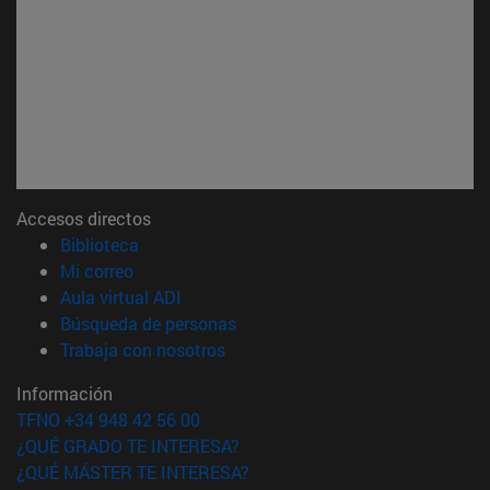
Accesos directos
(abre en nueva ventana)
Biblioteca
(abre en nueva ventana)
Mi correo
(abre en nueva ventana)
Aula virtual ADI
(abre en nueva ventana)
Búsqueda de personas
(abre en nueva ventana)
Trabaja con nosotros
Información
TFNO +34 948 42 56 00
¿QUÉ GRADO TE INTERESA?
¿QUÉ MÁSTER TE INTERESA?