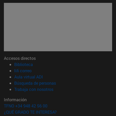
Accesos directos
(abre en nueva ventana)
Biblioteca
(abre en nueva ventana)
Mi correo
(abre en nueva ventana)
Aula virtual ADI
(abre en nueva ventana)
Búsqueda de personas
(abre en nueva ventana)
Trabaja con nosotros
Información
TFNO +34 948 42 56 00
¿QUÉ GRADO TE INTERESA?