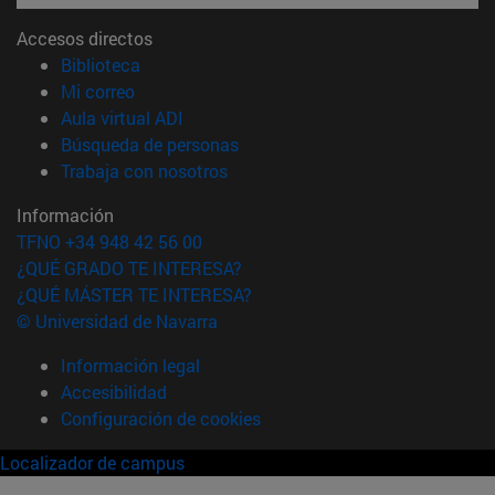
Accesos directos
(abre en nueva ventana)
Biblioteca
(abre en nueva ventana)
Mi correo
(abre en nueva ventana)
Aula virtual ADI
(abre en nueva ventana)
Búsqueda de personas
(abre en nueva ventana)
Trabaja con nosotros
Información
TFNO +34 948 42 56 00
¿QUÉ GRADO TE INTERESA?
¿QUÉ MÁSTER TE INTERESA?
© Universidad de Navarra
Información legal
Accesibilidad
Configuración de cookies
Localizador de campus