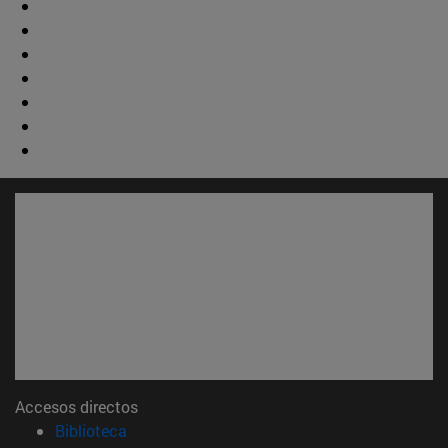
Accesos directos
(abre en nueva ventana)
Biblioteca