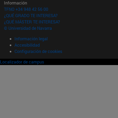
Información
TFNO +34 948 42 56 00
¿QUÉ GRADO TE INTERESA?
¿QUÉ MÁSTER TE INTERESA?
© Universidad de Navarra
Información legal
Accesibilidad
Configuración de cookies
Localizador de campus