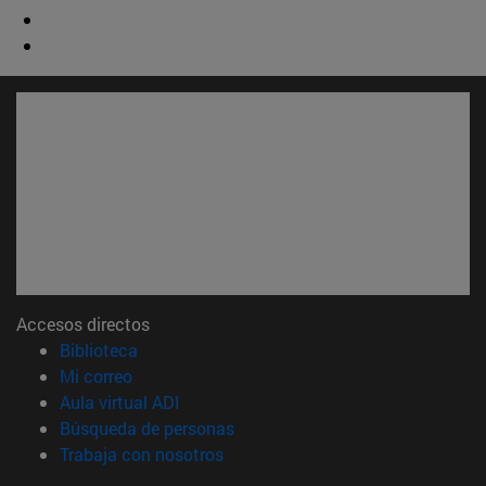
Accesos directos
(abre en nueva ventana)
Biblioteca
(abre en nueva ventana)
Mi correo
(abre en nueva ventana)
Aula virtual ADI
(abre en nueva ventana)
Búsqueda de personas
(abre en nueva ventana)
Trabaja con nosotros