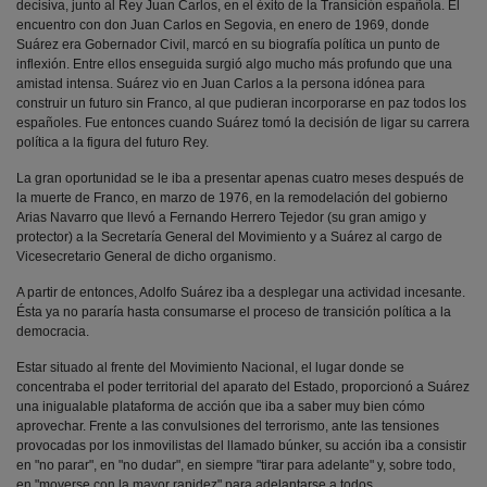
decisiva, junto al Rey Juan Carlos, en el éxito de la Transición española. El
encuentro con don Juan Carlos en Segovia, en enero de 1969, donde
Suárez era Gobernador Civil, marcó en su biografía política un punto de
inflexión. Entre ellos enseguida surgió algo mucho más profundo que una
amistad intensa. Suárez vio en Juan Carlos a la persona idónea para
construir un futuro sin Franco, al que pudieran incorporarse en paz todos los
españoles. Fue entonces cuando Suárez tomó la decisión de ligar su carrera
política a la figura del futuro Rey.
La gran oportunidad se le iba a presentar apenas cuatro meses después de
la muerte de Franco, en marzo de 1976, en la remodelación del gobierno
Arias Navarro que llevó a Fernando Herrero Tejedor (su gran amigo y
protector) a la Secretaría General del Movimiento y a Suárez al cargo de
Vicesecretario General de dicho organismo.
A partir de entonces, Adolfo Suárez iba a desplegar una actividad incesante.
Ésta ya no pararía hasta consumarse el proceso de transición política a la
democracia.
Estar situado al frente del Movimiento Nacional, el lugar donde se
concentraba el poder territorial del aparato del Estado, proporcionó a Suárez
una inigualable plataforma de acción que iba a saber muy bien cómo
aprovechar. Frente a las convulsiones del terrorismo, ante las tensiones
provocadas por los inmovilistas del llamado búnker, su acción iba a consistir
en "no parar", en "no dudar", en siempre "tirar para adelante" y, sobre todo,
en "moverse con la mayor rapidez" para adelantarse a todos.