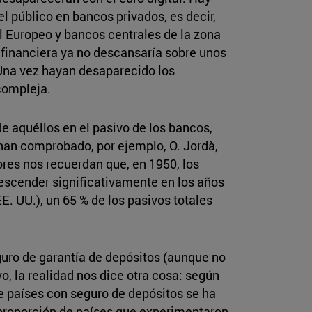
l público en bancos privados, es decir,
l Europeo y bancos centrales de la zona
n financiera ya no descansaría sobre unos
Una vez hayan desaparecido los
compleja.
de aquéllos en el pasivo de los bancos,
 han comprobado, por ejemplo, O. Jordà,
utores nos recuerdan que, en 1950, los
escender significativamente en los años
E. UU.), un 65 % de los pasivos totales
eguro de garantía de depósitos (aunque no
, la realidad nos dice otra cosa: según
de países con seguro de depósitos se ha
 proporción de países que experimentaron