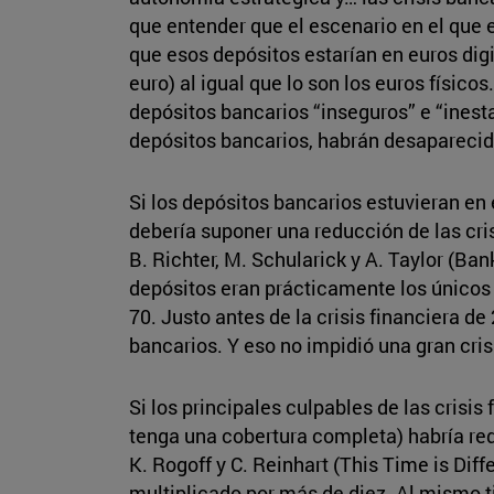
que entender que el escenario en el que e
que esos depósitos estarían en euros dig
euro) al igual que lo son los euros físic
depósitos bancarios “inseguros” e “ines
depósitos bancarios, habrán desaparecido
Si los depósitos bancarios estuvieran en 
debería suponer una reducción de las cri
B. Richter, M. Schularick y A. Taylor (Ban
depósitos eran prácticamente los únicos
70. Justo antes de la crisis financiera d
bancarios. Y eso no impidió una gran cris
Si los principales culpables de las crisi
tenga una cobertura completa) habría red
K. Rogoff y C. Reinhart (This Time is Dif
multiplicado por más de diez. Al mismo 