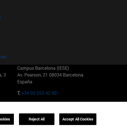
?
kies
Campus Barcelona (IESE)
, 3
Av. Pearson, 21 08034 Barcelona
España
T.
+34 93 253 42 00
Campus Sao Paulo (IESE)
5
Rua Martiniano de Carvalho, 573
01321001 Bela Vista Brasil
ookies
Reject All
Accept All Cookies