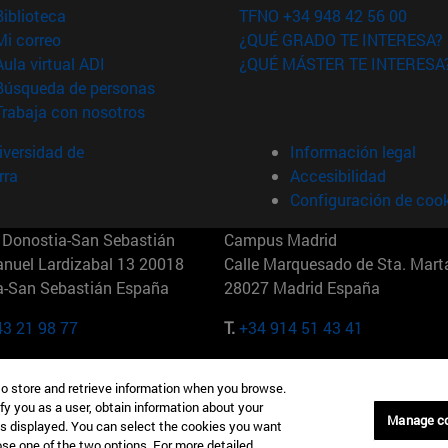
(abre en nueva ventana)
Biblioteca
TFNO +34 948 42 56 00
(abre en nueva ventana)
Mi correo
¿QUÉ GRADO TE INTERESA?
(abre en nueva ventana)
Aula virtual ADI
¿QUÉ MÁSTER TE INTERESA
(abre en nueva ventana)
Búsqueda de personas
(abre en nueva ventana)
Trabaja con nosotros
versidad de
Información legal
rra
Accesibilidad
Configuración de coo
Donostia-San Sebastián
Campus Madrid
anuel Lardizabal 13 20018
Calle Marquesado de Sta. Marta
a-San Sebastián España
28027 Madrid España
43 21 98 77
T.
+34 914 51 43 41
Nueva York (IESE)
Campus Munich (IESE)
to store and retrieve information when you browse.
7th St 10019-2201 Nueva York
Maria-Theresia-Straße 15 8167
fy you as a user, obtain information about your
Múnich Alemania
Manage c
is displayed. You can select the cookies you want
oose one of the two options. For more detailed