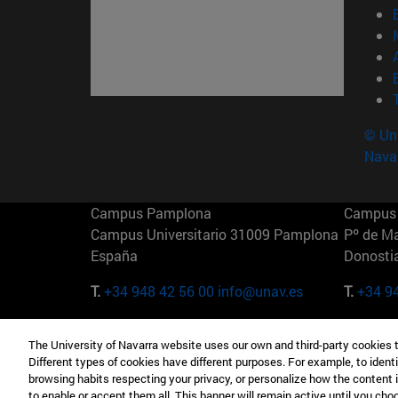
© Uni
Nava
Campus Pamplona
Campus 
Campus Universitario 31009 Pamplona
Pº de M
España
Donosti
T.
+34 948 42 56 00
info@unav.es
T.
+34 9
Campus Madrid (IESE)
Campus 
The University of Navarra website uses our own and third-party cookies 
Camino del Cerro Águila 3 28023
165 W 5
Different types of cookies have different purposes. For example, to identi
Madrid España
EE.UU
browsing habits respecting your privacy, or personalize how the content 
to enable or accept them all. This banner will remain active until you ch