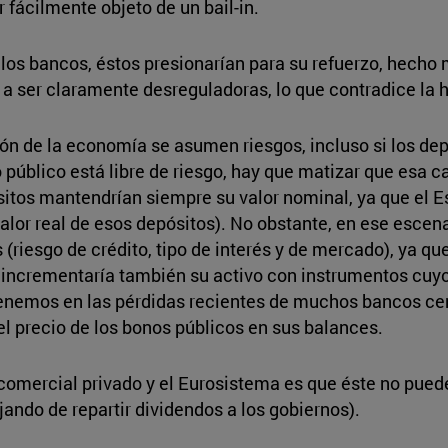
 fácilmente objeto de un bail-in.
a los bancos, éstos presionarían para su refuerzo, hecho
 ser claramente desreguladoras, lo que contradice la hip
ión de la economía se asumen riesgos, incluso si los de
público está libre de riesgo, hay que matizar que esa car
pósitos mantendrían siempre su valor nominal, ya que el 
 valor real de esos depósitos). No obstante, en ese escen
s (riesgo de crédito, tipo de interés y de mercado), ya q
 incrementaría también su activo con instrumentos cuyo
tenemos en las pérdidas recientes de muchos bancos ce
el precio de los bonos públicos en sus balances.
 comercial privado y el Eurosistema es que éste no puede
jando de repartir dividendos a los gobiernos).