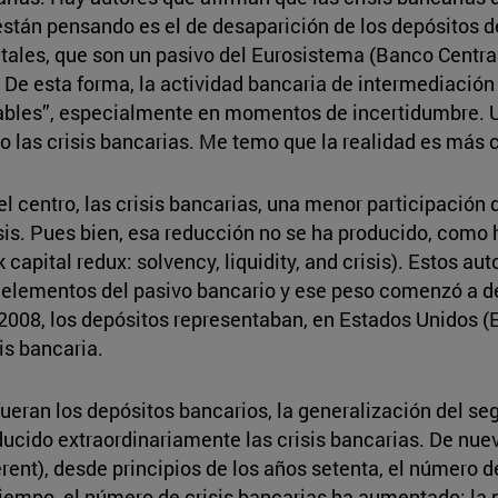
stán pensando es el de desaparición de los depósitos de
itales, que son un pasivo del Eurosistema (Banco Centra
os. De esta forma, la actividad bancaria de intermediació
tables”, especialmente en momentos de incertidumbre. 
 las crisis bancarias. Me temo que la realidad es más 
el centro, las crisis bancarias, una menor participación 
sis. Pues bien, esa reducción no se ha producido, como
k capital redux: solvency, liquidity, and crisis). Estos a
 elementos del pasivo bancario y ese peso comenzó a d
e 2008, los depósitos representaban, en Estados Unidos (E
is bancaria.
s fueran los depósitos bancarios, la generalización del s
ucido extraordinariamente las crisis bancarias. De nuevo
ferent), desde principios de los años setenta, el número 
tiempo, el número de crisis bancarias ha aumentado: la