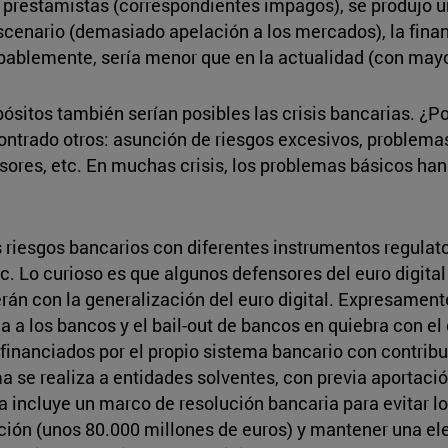
s prestamistas (correspondientes impagos), se produjo u
scenario (demasiado apelación a los mercados), la finan
ablemente, sería menor que en la actualidad (con mayor
pósitos también serían posibles las crisis bancarias. ¿
contrado otros: asunción de riesgos excesivos, problemas
sores, etc. En muchas crisis, los problemas básicos han
 riesgos bancarios con diferentes instrumentos regulator
c. Lo curioso es que algunos defensores del euro digita
rán con la generalización del euro digital. Expresament
a a los bancos y el bail-out de bancos en quiebra con el
financiados por el propio sistema bancario con contribu
a se realiza a entidades solventes, con previa aportació
ia incluye un marco de resolución bancaria para evitar lo
ución (unos 80.000 millones de euros) y mantener una el