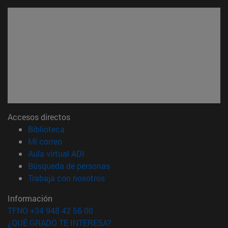
Accesos directos
(abre en nueva ventana)
Biblioteca
(abre en nueva ventana)
Mi correo
(abre en nueva ventana)
Aula virtual ADI
(abre en nueva ventana)
Búsqueda de personas
(abre en nueva ventana)
Trabaja con nosotros
Información
TFNO +34 948 42 56 00
¿QUÉ GRADO TE INTERESA?