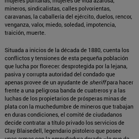
mujeres puritanas, mujeres de vida azarosa,
mineros, sindicalistas, calles polvorientas,
caravanas, la caballería del ejército, duelos, rencor,
venganza, valor, miedo, soledad, impotencia,
traición, muerte.
Situada a inicios de la década de 1880, cuenta los
conflictos y tensiones de esta pequeña población
que lucha por florecer: desprotegida por la lejana,
pasiva y corrupta autoridad del condado que
apenas provee de un ayudante de
sheriff
para hacer
frente a una peligrosa banda de cuatreros y a las
luchas de los propietarios de prósperas minas de
plata con la muchedumbre de mineros que trabajan
en duras condiciones, el comité de ciudadanos
decide contratar a título privado los servicios de
Clay Blaisedell, legendario pistolero que posee
unas armas con la empuñadura dorada –lo que da