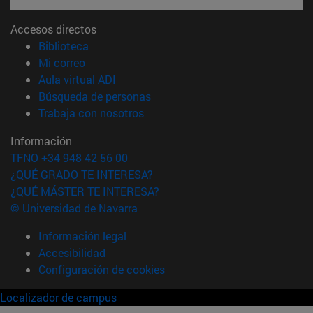
Accesos directos
(abre en nueva ventana)
Biblioteca
(abre en nueva ventana)
Mi correo
(abre en nueva ventana)
Aula virtual ADI
(abre en nueva ventana)
Búsqueda de personas
(abre en nueva ventana)
Trabaja con nosotros
Información
TFNO +34 948 42 56 00
¿QUÉ GRADO TE INTERESA?
¿QUÉ MÁSTER TE INTERESA?
© Universidad de Navarra
Información legal
Accesibilidad
Configuración de cookies
Localizador de campus