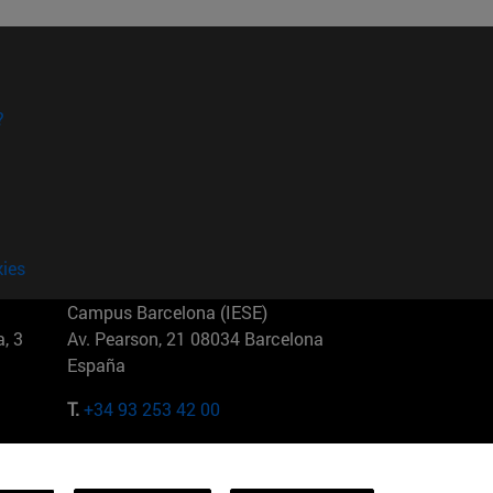
?
kies
Campus Barcelona (IESE)
, 3
Av. Pearson, 21 08034 Barcelona
España
T.
+34 93 253 42 00
Campus Sao Paulo (IESE)
5
Rua Martiniano de Carvalho, 573