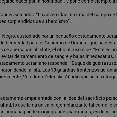
“dejarse hacer por la hostilidad”, y pone como ejemplo
grandes soldados: “La adversidad máxima del campo de 
oes sorprendidos de su heroísmo”.
ar Negro, custodiado por un pequeño destacamento ucran
 de heroicidad para el Gobierno de Ucrania, que ha desta
 se acercaban al islote, el oficial ruso dice: “Este es u
 evitar derramamiento de sangre y bajas innecesarias. 
destacamento ucraniano responde: “Buque de guerra ruso, 
aron desde la isla. Los 13 guardias fronterizos ucrania
residente, Volodimir Zelenski. Añadió que se les otorgar
directamente emparentado con la idea del sacrificio pers
ultad, lo que le da un valor ejemplarizante tal como lo s
ad humana puede exigir grandes sacrificios; es decir, he