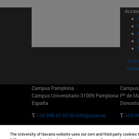
Acces
© Uni
Nava
Campus Pamplona
Campus 
Campus Universitario 31009 Pamplona
Pº de M
España
Donosti
T.
+34 948 42 56 00
info@unav.es
T.
+34 9
Campus Madrid (IESE)
Campus 
The University of Navarra website uses our own and third-party cookies 
Camino del Cerro Águila 3 28023
165 W 5