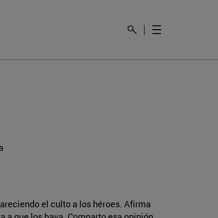
a
reciendo el culto a los héroes. Afirma
ra a que los haya. Comparto esa opinión.