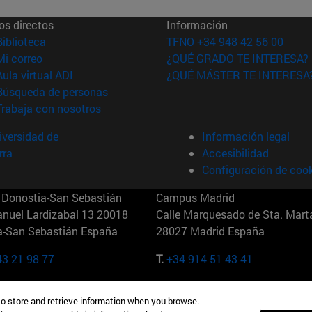
os directos
Información
(abre en nueva ventana)
Biblioteca
TFNO +34 948 42 56 00
(abre en nueva ventana)
Mi correo
¿QUÉ GRADO TE INTERESA?
(abre en nueva ventana)
Aula virtual ADI
¿QUÉ MÁSTER TE INTERESA
(abre en nueva ventana)
Búsqueda de personas
(abre en nueva ventana)
Trabaja con nosotros
versidad de
Información legal
rra
Accesibilidad
Configuración de coo
Donostia-San Sebastián
Campus Madrid
anuel Lardizabal 13 20018
Calle Marquesado de Sta. Marta
a-San Sebastián España
28027 Madrid España
43 21 98 77
T.
+34 914 51 43 41
Nueva York (IESE)
Campus Munich (IESE)
to store and retrieve information when you browse.
7th St 10019-2201 Nueva York
Maria-Theresia-Straße 15 8167