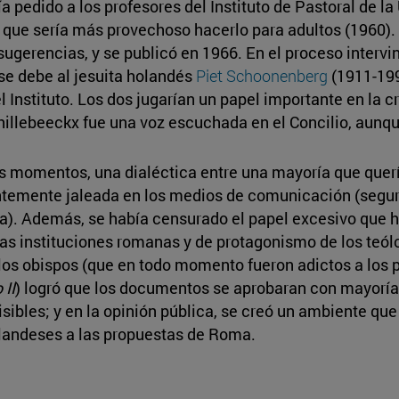
 pedido a los profesores del Instituto de Pastoral de l
que sería más provechoso hacerlo para adultos (1960). S
ugerencias, y se publicó en 1966. En el proceso interv
 se debe al jesuita holandés
Piet Schoonenberg
(1911-199
 Instituto. Los dos jugarían un papel importante en la c
chillebeeckx fue una voz escuchada en el Concilio, aunq
nos momentos, una dialéctica entre una mayoría que que
ntemente jaleada en los medios de comunicación (segur
a). Además, se había censurado el papel excesivo que ha
as instituciones romanas y de protagonismo de los teól
 los obispos (que en todo momento fueron adictos a los 
 II
) logró que los documentos se aprobaran con mayorí
bles; y en la opinión pública, se creó un ambiente que 
holandeses a las propuestas de Roma.