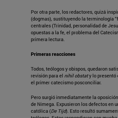
Por otra parte, los redactores, quizá ins
(dogmas), sustituyendo la terminología “
centrales (Trinidad, personalidad de Jes
opuestas a la fe, el problema del Catecis
primera lectura.
Primeras reacciones
Todos, teólogos y obispos, quedaron satis
revisión para el
nihil obstat
y lo presentó 
el primer catecismo posconciliar.
Pero surgió inmediatamente la oposición 
de Nimega. Expusieron los defectos en u
católica (
De Tijd
). Esto resultó sumament
teólogos. Estos respondieron con mucha