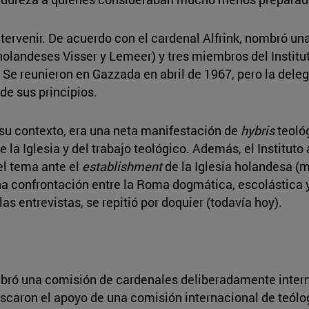
tervenir. De acuerdo con el cardenal Alfrink, nombró un
 holandeses Visser y Lemeer) y tres miembros del Instit
). Se reunieron en Gazzada en abril de 1967, pero la dele
de sus principios.
u contexto, era una neta manifestación de
hybris
teológ
 la Iglesia y del trabajo teológico. Además, el Institut
el tema ante el
establishment
de la Iglesia holandesa (mu
na confrontación entre la Roma dogmática, escolástica y
las entrevistas, se repitió por doquier (todavía hoy).
bró una comisión de cardenales deliberadamente interna
buscaron el apoyo de una comisión internacional de teól