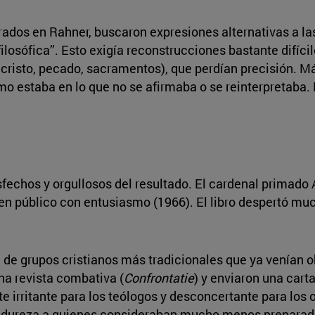
pirados en Rahner, buscaron expresiones alternativas a la
filosófica”. Esto exigía reconstrucciones bastante difí
ucristo, pecado, sacramentos), que perdían precisión. 
mo estaba en lo que no se afirmaba o se reinterpretaba. 
fechos y orgullosos del resultado. El cardenal primado 
en público con entusiasmo (1966). El libro despertó muc
de grupos cristianos más tradicionales que ya venían o
na revista combativa (
Confrontatie
) y enviaron una cart
e irritante para los teólogos y desconcertante para los 
 dureza a quienes consideraban mucho menos preparad