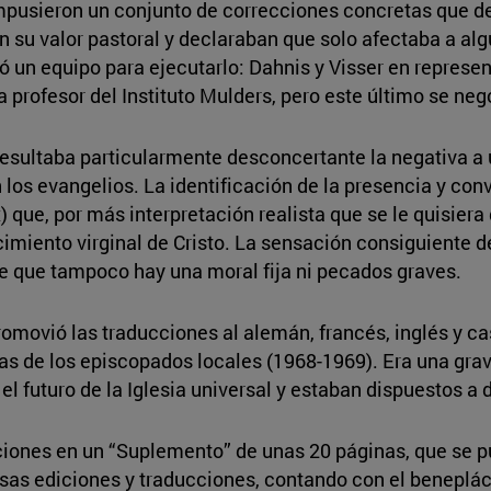
mpusieron un conjunto de correcciones concretas que deb
su valor pastoral y declaraban que solo afectaba a algu
 un equipo para ejecutarlo: Dahnis y Visser en represen
 profesor del Instituto Mulders, pero este último se negó
ultaba particularmente desconcertante la negativa a usa
 en los evangelios. La identificación de la presencia y c
) que, por más interpretación realista que se le quisiera
cimiento virginal de Cristo. La sensación consiguiente d
de que tampoco hay una moral fija ni pecados graves.
 promovió las traducciones al alemán, francés, inglés y ca
tas de los episcopados locales (1968-1969). Era una gr
l futuro de la Iglesia universal y estaban dispuestos a 
cciones en un “Suplemento” de unas 20 páginas, que se p
rsas ediciones y traducciones, contando con el benepláci