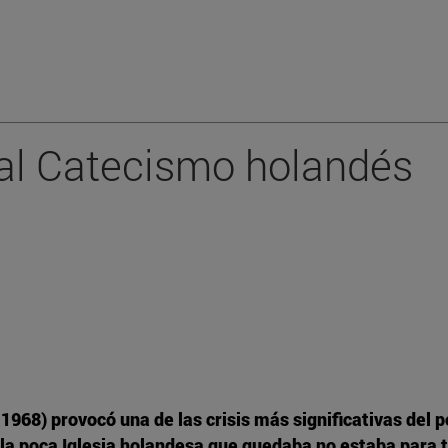
 al Catecismo holandés
968) provocó una de las crisis más significativas del po
 la poca Iglesia holandesa que quedaba no estaba para 