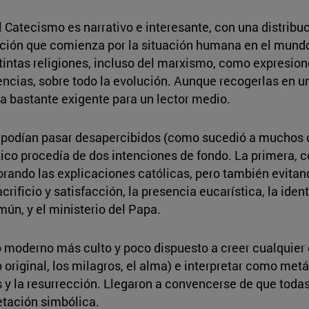
 Catecismo es narrativo e interesante, con una distribu
ención que comienza por la situación humana en el mund
tintas religiones, incluso del marxismo, como expresio
ciencias, sobre todo la evolución. Aunque recogerlas en 
ba bastante exigente para un lector medio.
í y podían pasar desapercibidos (como sucedió a mucho
ico procedía de dos intenciones de fondo. La primera, c
orando las explicaciones católicas, pero también evitand
ificio y satisfacción, la presencia eucarística, la ide
mún, y el ministerio del Papa.
do moderno más culto y poco dispuesto a creer cualquier 
do original, los milagros, el alma) e interpretar como m
s y la resurrección. Llegaron a convencerse de que toda
etación simbólica.