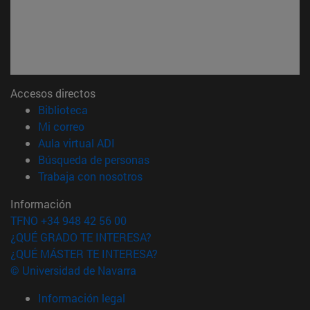
Accesos directos
(abre en nueva ventana)
Biblioteca
(abre en nueva ventana)
Mi correo
(abre en nueva ventana)
Aula virtual ADI
(abre en nueva ventana)
Búsqueda de personas
(abre en nueva ventana)
Trabaja con nosotros
Información
TFNO +34 948 42 56 00
¿QUÉ GRADO TE INTERESA?
¿QUÉ MÁSTER TE INTERESA?
© Universidad de Navarra
Información legal