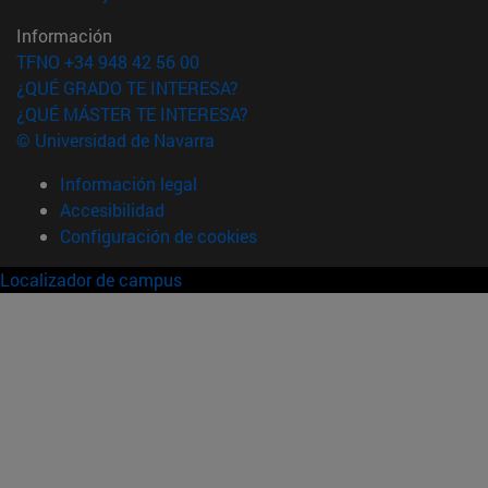
Información
TFNO +34 948 42 56 00
¿QUÉ GRADO TE INTERESA?
¿QUÉ MÁSTER TE INTERESA?
© Universidad de Navarra
Información legal
Accesibilidad
Configuración de cookies
Localizador de campus