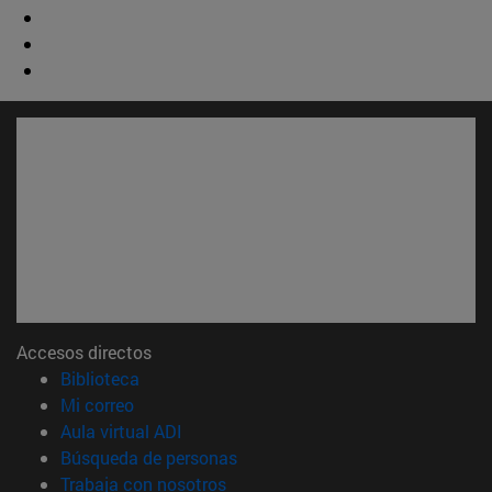
Accesos directos
(abre en nueva ventana)
Biblioteca
(abre en nueva ventana)
Mi correo
(abre en nueva ventana)
Aula virtual ADI
(abre en nueva ventana)
Búsqueda de personas
(abre en nueva ventana)
Trabaja con nosotros