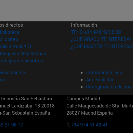
os directos
Información
(abre en nueva ventana)
Biblioteca
TFNO +34 948 42 56 00
(abre en nueva ventana)
Mi correo
¿QUÉ GRADO TE INTERESA?
(abre en nueva ventana)
Aula virtual ADI
¿QUÉ MÁSTER TE INTERESA
(abre en nueva ventana)
Búsqueda de personas
(abre en nueva ventana)
Trabaja con nosotros
versidad de
Información legal
rra
Accesibilidad
Configuración de coo
Donostia-San Sebastián
Campus Madrid
anuel Lardizabal 13 20018
Calle Marquesado de Sta. Marta
a-San Sebastián España
28027 Madrid España
43 21 98 77
T.
+34 914 51 43 41