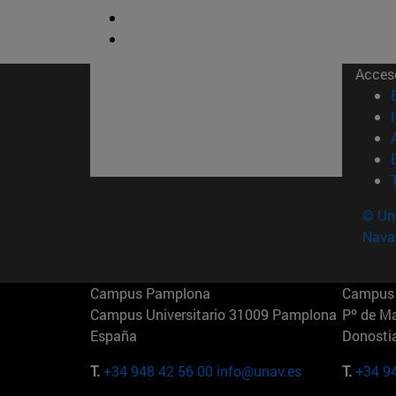
Acces
© Uni
Nava
Campus Pamplona
Campus 
Campus Universitario 31009 Pamplona
Pº de M
España
Donosti
T.
+34 948 42 56 00
info@unav.es
T.
+34 9