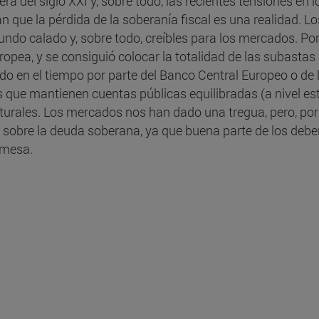
era del siglo XXI y, sobre todo, las recientes tensiones e
 que la pérdida de la soberanía fiscal es una realidad. 
undo calado y, sobre todo, creíbles para los mercados. Po
uropea, y se consiguió colocar la totalidad de las subast
do en el tiempo por parte del Banco Central Europeo o de 
s que mantienen cuentas públicas equilibradas (a nivel e
turales. Los mercados nos han dado una tregua, pero, po
 sobre la deuda soberana, ya que buena parte de los debe
 mesa.