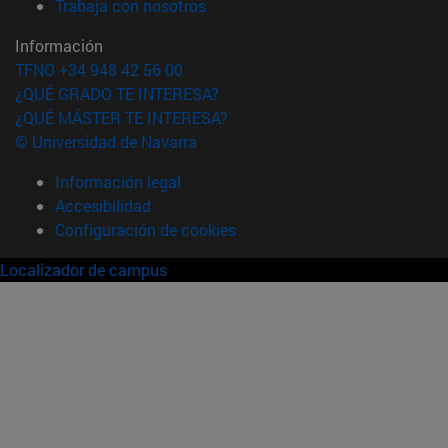
(abre en nueva ventana)
Trabaja con nosotros
Información
TFNO +34 948 42 56 00
¿QUÉ GRADO TE INTERESA?
¿QUÉ MÁSTER TE INTERESA?
© Universidad de Navarra
Información legal
Accesibilidad
Configuración de cookies
Localizador de campus