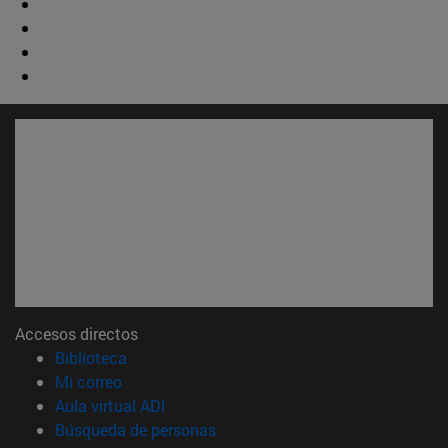
Accesos directos
(abre en nueva ventana)
Biblioteca
(abre en nueva ventana)
Mi correo
(abre en nueva ventana)
Aula virtual ADI
(abre en nueva ventana)
Búsqueda de personas