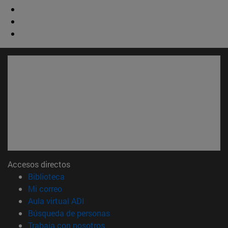
Accesos directos
(abre en nueva ventana)
Biblioteca
(abre en nueva ventana)
Mi correo
(abre en nueva ventana)
Aula virtual ADI
(abre en nueva ventana)
Búsqueda de personas
(abre en nueva ventana)
Trabaja con nosotros