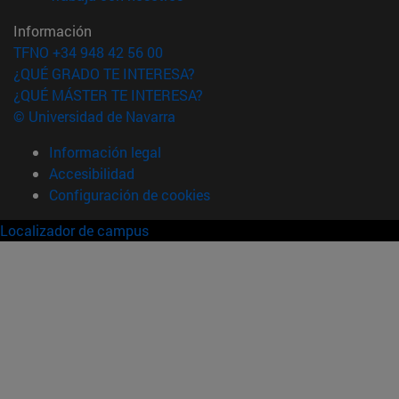
Información
TFNO +34 948 42 56 00
¿QUÉ GRADO TE INTERESA?
¿QUÉ MÁSTER TE INTERESA?
© Universidad de Navarra
Información legal
Accesibilidad
Configuración de cookies
Localizador de campus