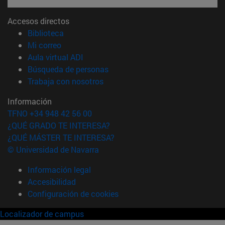
Accesos directos
(abre en nueva ventana)
Biblioteca
(abre en nueva ventana)
Mi correo
(abre en nueva ventana)
Aula virtual ADI
(abre en nueva ventana)
Búsqueda de personas
(abre en nueva ventana)
Trabaja con nosotros
Información
TFNO +34 948 42 56 00
¿QUÉ GRADO TE INTERESA?
¿QUÉ MÁSTER TE INTERESA?
© Universidad de Navarra
Información legal
Accesibilidad
Configuración de cookies
Localizador de campus