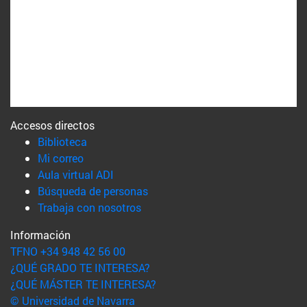
Accesos directos
(abre en nueva ventana)
Biblioteca
(abre en nueva ventana)
Mi correo
(abre en nueva ventana)
Aula virtual ADI
(abre en nueva ventana)
Búsqueda de personas
(abre en nueva ventana)
Trabaja con nosotros
Información
TFNO +34 948 42 56 00
¿QUÉ GRADO TE INTERESA?
¿QUÉ MÁSTER TE INTERESA?
© Universidad de Navarra