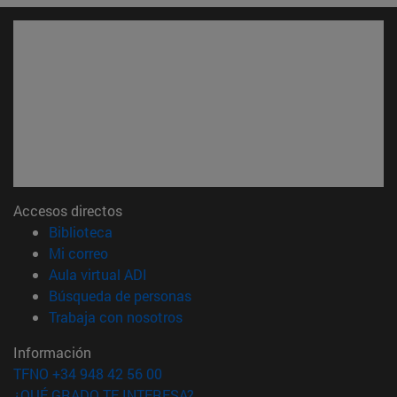
Accesos directos
(abre en nueva ventana)
Biblioteca
(abre en nueva ventana)
Mi correo
(abre en nueva ventana)
Aula virtual ADI
(abre en nueva ventana)
Búsqueda de personas
(abre en nueva ventana)
Trabaja con nosotros
Información
TFNO +34 948 42 56 00
¿QUÉ GRADO TE INTERESA?