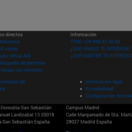
os directos
Información
(abre en nueva ventana)
Biblioteca
TFNO +34 948 42 56 00
(abre en nueva ventana)
Mi correo
¿QUÉ GRADO TE INTERESA?
(abre en nueva ventana)
Aula virtual ADI
¿QUÉ MÁSTER TE INTERESA
(abre en nueva ventana)
Búsqueda de personas
(abre en nueva ventana)
Trabaja con nosotros
versidad de
Información legal
rra
Accesibilidad
Configuración de coo
Donostia-San Sebastián
Campus Madrid
anuel Lardizabal 13 20018
Calle Marquesado de Sta. Marta
a-San Sebastián España
28027 Madrid España