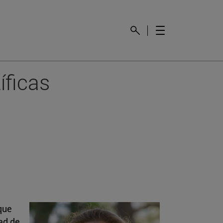
íficas
que
ad de