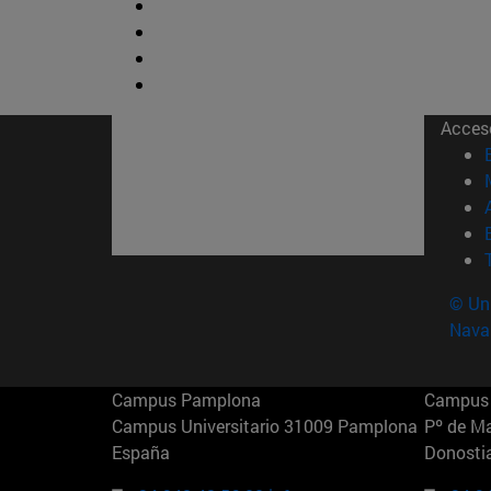
Acces
© Uni
Nava
Campus Pamplona
Campus 
Campus Universitario 31009 Pamplona
Pº de M
España
Donosti