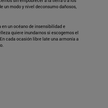
cernos sin empobrecer a la tierra o a los
 de un modo y nivel deconsumo dañosos,
a en un océano de insensibilidad e
belleza quiere inundarnos si escogemos el
 En cada ocasión libre late una armonía a
o.