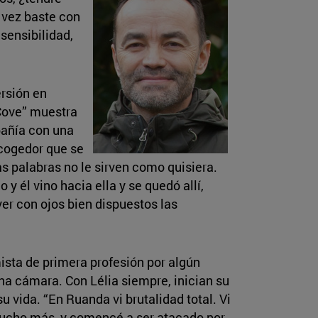
 vez baste con
 sensibilidad,
rsión en
 Cove” muestra
pañía con una
ecogedor que se
las palabras no le sirven como quisiera.
y él vino hacia ella y se quedó allí,
ver con ojos bien dispuestos las
sta de primera profesión por algún
una cámara. Con Lélia siempre, inician su
u vida. “En Ruanda vi brutalidad total. Vi
 mucho más, y comencé a ser atacado por