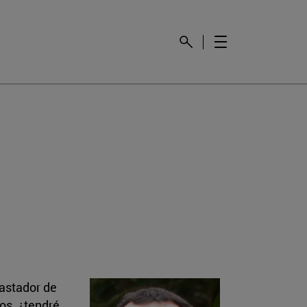
gastador de
os, ¿tendré