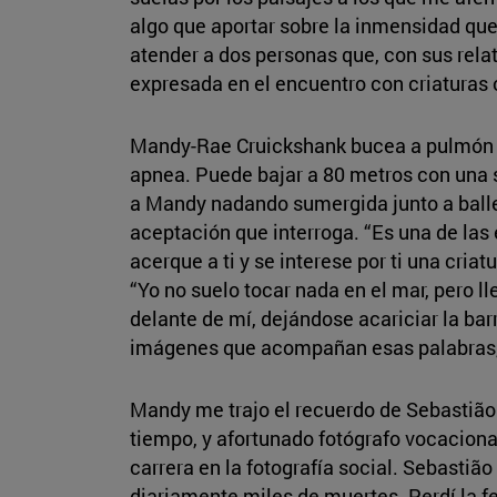
algo que aportar sobre la inmensidad que
atender a dos personas que, con sus relato
expresada en el encuentro con criaturas
Mandy-Rae Cruickshank bucea a pulmón 
apnea. Puede bajar a 80 metros con una s
a Mandy nadando sumergida junto a balle
aceptación que interroga. “Es una de las
acerque a ti y se interese por ti una cria
“Yo no suelo tocar nada en el mar, pero l
delante de mí, dejándose acariciar la bar
imágenes que acompañan esas palabras, 
Mandy me trajo el recuerdo de Sebastiã
tiempo, y afortunado fotógrafo vocacional
carrera en la fotografía social. Sebastiã
diariamente miles de muertes. Perdí la 