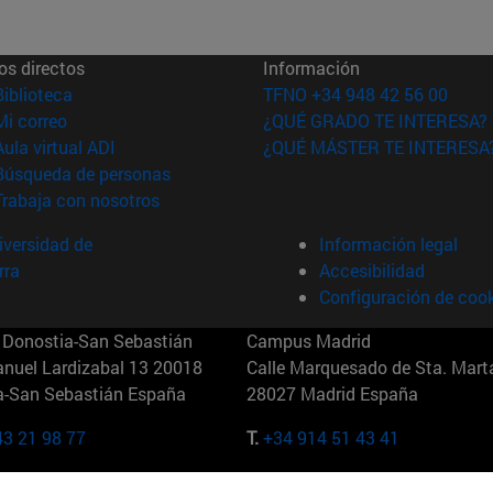
os directos
Información
(abre en nueva ventana)
Biblioteca
TFNO +34 948 42 56 00
(abre en nueva ventana)
Mi correo
¿QUÉ GRADO TE INTERESA?
(abre en nueva ventana)
Aula virtual ADI
¿QUÉ MÁSTER TE INTERESA
(abre en nueva ventana)
Búsqueda de personas
(abre en nueva ventana)
Trabaja con nosotros
versidad de
Información legal
rra
Accesibilidad
Configuración de coo
Donostia-San Sebastián
Campus Madrid
anuel Lardizabal 13 20018
Calle Marquesado de Sta. Marta
a-San Sebastián España
28027 Madrid España
43 21 98 77
T.
+34 914 51 43 41
Nueva York (IESE)
Campus Munich (IESE)