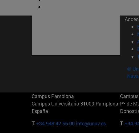
Acces
© Uni
Nava
Campus Pamplona
Campus 
Campus Universitario 31009 Pamplona
Pº de M
España
Donosti
T.
+34 948 42 56 00
info@unav.es
T.
+34 9
Campus Madrid (IESE)
Campus 