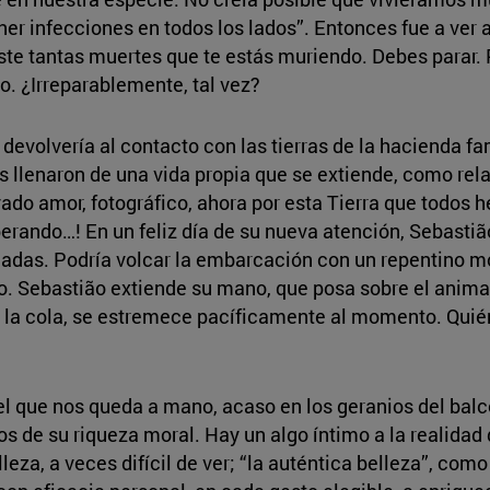
er infecciones en todos los lados”. Entonces fue a ver a
iste tantas muertes que te estás muriendo. Debes parar. 
o. ¿Irreparablemente, tal vez?
 devolvería al contacto con las tierras de la hacienda fam
as llenaron de una vida propia que se extiende, como r
ado amor, fotográfico, ahora por esta Tierra que todos h
rando…! En un feliz día de su nueva atención, Sebastiã
madas. Podría volcar la embarcación con un repentino m
. Sebastião extiende su mano, que posa sobre el animal.
la cola, se estremece pacíficamente al momento. Quién s
el que nos queda a mano, acaso en los geranios del bal
s de su riqueza moral. Hay un algo íntimo a la realidad
eza, a veces difícil de ver; “la auténtica belleza”, com