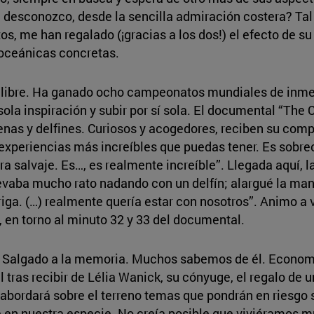
 desconozco, desde la sencilla admiración costera? Tal
s, me han regalado (¡gracias a los dos!) el efecto de su
 oceánicas concretas.
libre. Ha ganado ocho campeonatos mundiales de inme
ola inspiración y subir por sí sola. El documental “The
nas y delfines. Curiosos y acogedores, reciben su com
 experiencias más increíbles que puedas tener. Es sobr
tura salvaje. Es…, es realmente increíble”. Llegada aquí, 
levaba mucho rato nadando con un delfín; alargué la mano 
riga. (…) realmente quería estar con nosotros”. Animo a 
en torno al minuto 32 y 33 del documental.
o Salgado a la memoria. Muchos sabemos de él. Economi
 tras recibir de Lélia Wanick, su cónyuge, el regalo de 
o abordará sobre el terreno temas que pondrán en riesgo s
fe en nuestra especie. No creía posible que viviéramos