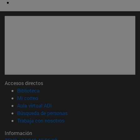
Accesos directos
(abre en nueva ventana)
Biblioteca
(abre en nueva ventana)
Mi correo
(abre en nueva ventana)
Aula virtual ADI
(abre en nueva ventana)
Búsqueda de personas
(abre en nueva ventana)
Trabaja con nosotros
Información