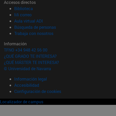
Accesos directos
(abre en nueva ventana)
Biblioteca
(abre en nueva ventana)
Mi correo
(abre en nueva ventana)
Aula virtual ADI
(abre en nueva ventana)
Búsqueda de personas
(abre en nueva ventana)
Trabaja con nosotros
Información
TFNO +34 948 42 56 00
¿QUÉ GRADO TE INTERESA?
¿QUÉ MÁSTER TE INTERESA?
© Universidad de Navarra
Información legal
Accesibilidad
Configuración de cookies
Localizador de campus